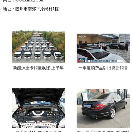
网址：
www.cllcc1.com
地址：随州市南郊平原岗村1幢
新能源重卡销量飙涨 上半年
一季度消费品以旧换新销售
卖出7.92万辆，一汽解放跻
突破4300亿元，二手汽车市
身前三
场热度持续攀升