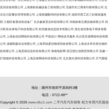
思东百房地产经纪有限公司
上海诚立誉科技有限公司
杭州影驰翻译有限公司
江苏龙
亚供应链有限公司
上海善欧机械设备工程有限公司
无锡市长江商务印刷有限公司
北
京吉川廷餐饮管理有限公司
上海朔灏数码科技有限公司
洛阳市西工区三好家政服务
部
江都区春晨涂装设备厂
北京鑫泰昊岳科技有限公司
河南路泰交通设施有限公司
四
川昕辰未来电子科技有限公司
杭州焕旭信息技术有限公司
湖北省浩客电子商务有限
公司
上海俞倪拭网络科技有限公司
平面设计
网络技术服务
长沙昊谷源网络科技有限
公司
成都阳森农业有限公司
上海享租废旧物资回收有限公司
上海淡水草衣然生物科
技有限公司
上海昊易信息科技有限公司
海南电影网
宿迁悠红池商贸有限公司
安徽一
灯智能科技有限公司
上海淀叁网络科技有限公司
北京奥向虎科技有限公司
天气预报
地址：随州市南郊平原岗村1幢
电话：0722-88**
Copyright © 2026
www.cllcc1.com
二手汽车汽车销售
程力专用汽车股份