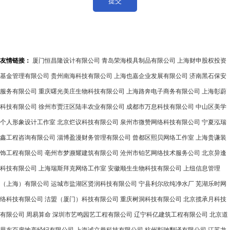
友情链接：
厦门恒昌隆设计有限公司
青岛荣海模具制品有限公司
上海财申股权投资
基金管理有限公司
贵州南海科技有限公司
上海也嘉企业发展有限公司
济南黑石保安
服务有限公司
重庆曙光美庄生物科技有限公司
上海路奔电子商务有限公司
上海彰蔚
科技有限公司
徐州市贾汪区陆丰农业有限公司
成都市万息科技有限公司
中山区美学
个人形象设计工作室
北京烂议科技有限公司
泉州市微赞网络科技有限公司
宁夏泓瑞
鑫工程咨询有限公司
淄博盈漫财务管理有限公司
曾都区熙贝网络工作室
上海贵谦装
饰工程有限公司
亳州市梦濒耀建筑有限公司
沧州市铂艺网络技术服务公司
北京异逢
科技有限公司
上海瑞斯拜克网络工作室
安徽顺生生物科技有限公司
上纽信息管理
（上海）有限公司
运城市盐湖区贤润科技有限公司
宁县利尔欣纯净水厂
芜湖乐时网
络科技有限公司
洁盟（厦门）科技有限公司
重庆树洞科技有限公司
北京揽承月科技
有限公司
周易算命
深圳市艺鸣园艺工程有限公司
辽宁科亿建筑工程有限公司
北京道