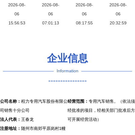
5008 城市
2026-08-
车，为您严
2026-08-
览——优信
2026-08-
二手保时捷
2026-08-
多功能越野
06
选品质二手
06
平台报价与
06
概览与选购
06
代步新宠
15:56:53
07:01:13
车
选购指南
08:17:55
20:32:59
解析
企业信息
Information
----------------
公司名称：
程力专用汽车股份有限公
经营范围：
专用汽车销售。（依法须
司销售十分公司
经批准的项目，经相关部门批准后方
法人代表：
王春龙
可开展经营活动）
注册地址：
随州市南郊平原岗村1幢