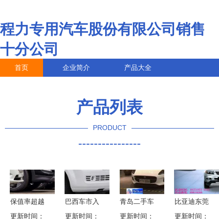
程力专用汽车股份有限公司销售
十分公司
首页
企业简介
产品大全
联系我们
企业信息
访客留言
产品列表
PRODUCT
----------------
保值率超越
巴西车市入
青岛二手车
比亚迪东莞
日系两田，
更新时间：
更新时间：
寒冬 新车
出口政策落
更新时间：
更新时间：
和盛佳 锋