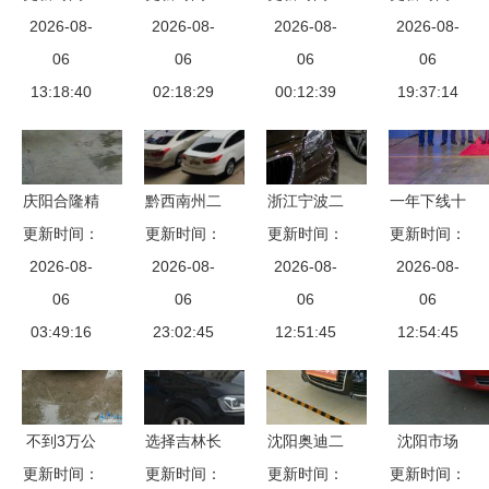
中国新能源
2026-08-
销量连降18
2026-08-
地 新政激
2026-08-
得行二手车
2026-08-
车让合资车
06
个月，二手
06
活汽车销售
06
置换活动月
06
企刮目相看
13:18:40
市场冷暖交
02:18:29
市场新动能
00:12:39
火热开启，
19:37:14
替
多重优惠等
你来拿
庆阳合隆精
黔西南州二
浙江宁波二
一年下线十
更新时间：
品二手车
手车交易市
更新时间：
手车市场堆
更新时间：
更新时间：
万台 长城
品质之选，
2026-08-
场日渐繁荣
2026-08-
积成山，宝
2026-08-
炮打响新篇
2026-08-
诚邀您共赴
06
——王先生
06
马10万一辆
06
章，二手汽
06
03:49:16
新程
见证二手汽
23:02:45
没人要，网
12:51:45
车销售迎来
12:54:45
车销售新态
友 那怪谁
黄金时代
势
不到3万公
选择吉林长
沈阳奥迪二
沈阳市场
更新时间：
里的众泰
更新时间：
春博信汽
手车市场概
更新时间：
更新时间：
2004年款